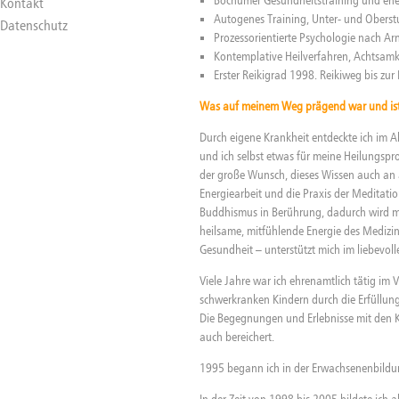
Kontakt
Autogenes Training, Unter- und Oberst
Datenschutz
Prozessorientierte Psychologie nach 
Kontemplative Heilverfahren, Achtsamk
Erster Reikigrad 1998. Reikiweg bis zur 
Was auf meinem Weg prägend war und is
Durch eigene Krankheit entdeckte ich im Al
und ich selbst etwas für meine Heilungspr
der große Wunsch, dieses Wissen auch an
Energiearbeit und die Praxis der Meditati
Buddhismus in Berührung, dadurch wird me
heilsame, mitfühlende Energie des Medizi
Gesundheit – unterstützt mich im liebevo
Viele Jahre war ich ehrenamtlich tätig im 
schwerkranken Kindern durch die Erfüllun
Die Begegnungen und Erlebnisse mit den Ki
auch bereichert.
1995 begann ich in der Erwachsenenbildu
In der Zeit von 1998 bis 2005 bildete ich