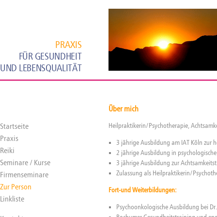
PRAXIS
FÜR GESUNDHEIT
UND LEBENSQUALITÄT
Über mich
Heilpraktikerin/Psychotherapie, Achtsamke
Startseite
Praxis
3 jährige Ausbildung am IAT Köln zur 
Reiki
2 jährige Ausbildung in psychologisch
Seminare / Kurse
3 jährige Ausbildung zur Achtsamkeitst
Zulassung als Heilpraktikerin/Psychot
Firmenseminare
Zur Person
Fort-und Weiterbildungen:
Linkliste
Psychoonkologische Ausbildung bei Dr. 
Bochumer Gesundheitstraining und energe